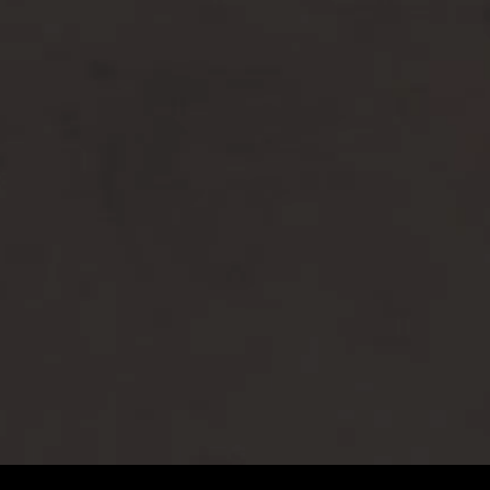
700 lat historii jednego miasta.
Począwszy od otrzymania przywileju lokacyjnego,
poprzez Unię Lubelską, aż po zdobycie prestiżowego
tytułu „Dziedzictwa Europejskiego”
PODRÓŻ W CZASIE
PROGRAM OBCHODÓW